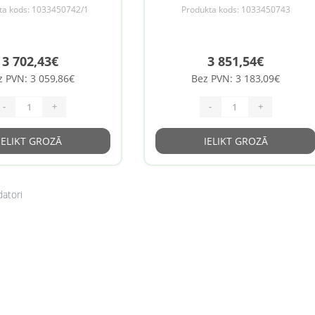
ics , Windows 11 Pro ,
1000 GB , Intel Arc Graphics ,
ta kods: 1033450742/1
Produkta kods: 1033450743
 version 6 , Keyboard
Windows 11 Pro , Keyboard langu
lish , Keyboard backlit ,
English , Keyboard backlit , Warra
Warra
36 month(s)
3 702,43€
3 851,54€
z PVN: 3 059,86€
Bez PVN: 3 183,09€
-
+
-
+
IELIKT GROZĀ
IELIKT GROZĀ
datori