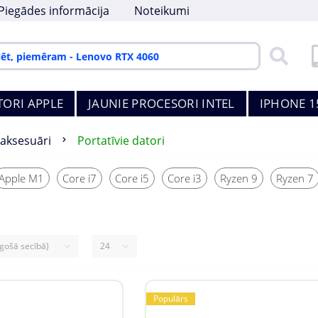
Piegādes informācija
Noteikumi
TORI APPLE
JAUNIE PROCESORI INTEL
IPHONE 1
 aksesuāri
Portatīvie datori
Apple M1
Core i7
Core i5
Core i3
Ryzen 9
Ryzen 7
Populārs