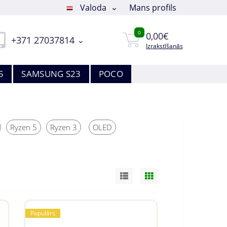
Valoda
Mans profils
0
0,00€
+371 27037814
Izrakstīšanās
5
SAMSUNG S23
POCO
Ryzen 5
Ryzen 3
OLED
Populārs