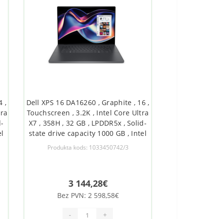
 ,
Dell XPS 16 DA16260 , Graphite , 16 ,
tra
Touchscreen , 3.2K , Intel Core Ultra
d-
X7 , 358H , 32 GB , LPDDR5x , Solid-
el
state drive capacity 1000 GB , Intel
Arc Graphics , Windows 11 Pro ,
Produkta kods: 1033450742/3
Keyboard language English ,
t ,
Keyboard backlit , Warranty 36
month(s) , Batt
3 144,28€
Bez PVN: 2 598,58€
-
+