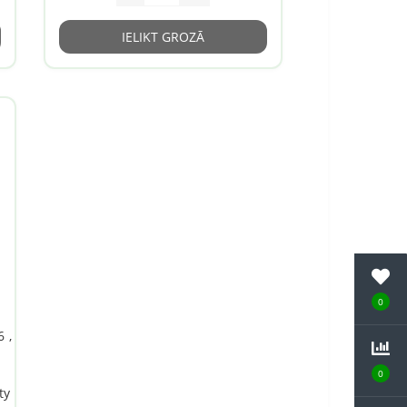
IELIKT GROZĀ
0
 ,
0
ty