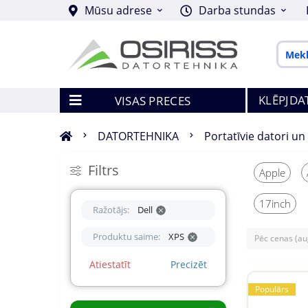
Mūsu adrese
Darba stundas
KLĒPJDA
VISAS PRECES
DATORTEHNIKA
Portatīvie datori un
Filtrs
Apple
17inch
Ražotājs:
Dell
Produktu saime:
XPS
Atiestatīt
Precizēt
Populārs