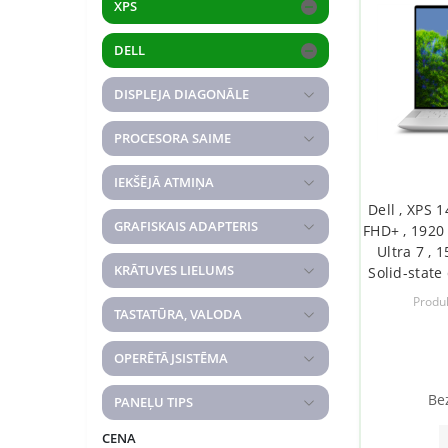
XPS
DELL
DISPLEJA DIAGONĀLE
PROCESORA SAIME
IEKŠĒJĀ ATMIŅA
Dell , XPS 1
GRAFISKAIS ADAPTERIS
FHD+ , 1920 
Ultra 7 , 
KRĀTUVES LIELUMS
Solid-state
NVIDIA GeFo
Produ
GB , Wind
TASTATŪRA, VALODA
version 5
OPERĒTĀJSISTĒMA
Be
PANEĻU TIPS
CENA