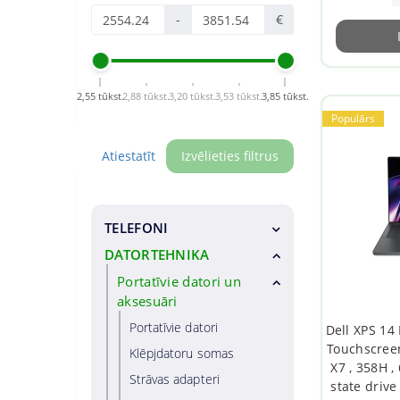
-
€
2,55 tūkst.
2,88 tūkst.
3,20 tūkst.
3,53 tūkst.
3,85 tūkst.
Populārs
Atiestatīt
Izvēlieties filtrus
TELEFONI
DATORTEHNIKA
Viedtālruņi
Īpaši tālruņi
Portatīvie datori un
aksesuāri
Dzīvojamo telefonu
tālruņi
Portatīvie datori
Dell XPS 14 
Touchscreen 
Klēpjdatoru somas
Viedtālruņu piederumi
X7 , 358H ,
Strāvas adapteri
Viedtālruņu maciņi
state drive