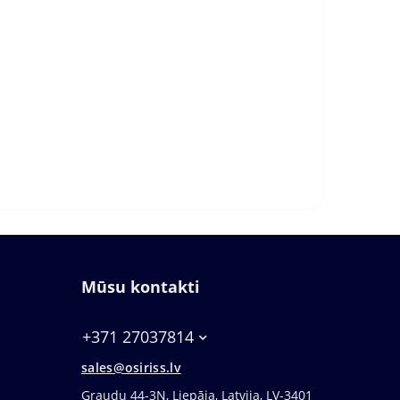
Mūsu kontakti
+371 27037814
sales@osiriss.lv
Graudu 44-3N, Liepāja, Latvija, LV-3401