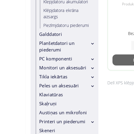
Arc Graph
Klepjdatoru akumulatori
Viedtālruņu lādētāji
Produk
Bluetooth
Klēpjdatora ekrāna
Viedtālruņu turētāji
language Eng
aizsargs
Pašbildes Sticks
Piezīmjdatoru piederumi
Hands free
Be
Galddatori
Ekrāna aizsargs
Planšetdatori un
Power bankas
piederumi
Cits viedtālruņiem
PC komponenti
Planšetdatori
Somas un maciņi tabletēm
Monitori un aksesuāri
Procesors
Planšetdatoru piederumi
Dzesēšana
Tikla iekārtas
Monitori
Dell XPS klēpj
Planšetdatori zīmēšanai
Pamatplates
Digitālās zīmes
Peles un aksesuāri
Maršrutētāji
Operatīvā Atmiņa
Izkārtņu piederumi
Адаптеры и модули
Klaviatūras
Peles
Videokartes
Montāžas risinājumi
Slēdži
Peļu paliktņi
Skaļruņi
Cietais disks SSD
Piekļuves punkti
Austiņas un mikrofoni
Cietais drive SATA
Elektrolīnijas
Printeri un piederumi
Korpusi
Antenas
Skeneri
Printeri