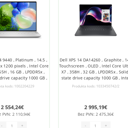
4 9440 , Platinum , 14.5 ,
Dell XPS 14 DA14260 , Graphite , 14
x 1200 pixels , Intel Core
Touchscreen , OLED , Intel Core Ul
155H , 16 GB , LPDDR5x ,
X7 , 358H , 32 GB , LPDDR5x , Soli
 drive capacity 1000 GB ,
state drive capacity 1000 GB , Int
rce RTX 4050 , GDDR6 , 6
Arc graphics , Windows 11 Pro ,
kta kods: 1002204229
Produkta kods: 1033450742/2
ows 11 Pro , Bluetooth
Bluetooth version 6 , Keyboard
.4 , Keyboard language
language English , Keyboard backli
Engli
Warra
2 554,24€
2 995,19€
z PVN: 2 110,94€
Bez PVN: 2 475,36€
-
+
-
+