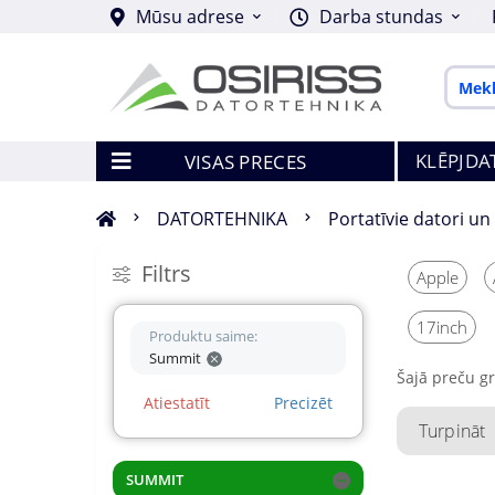
Mūsu adrese
Darba stundas
KLĒPJDA
VISAS PRECES
DATORTEHNIKA
Portatīvie datori un
Filtrs
Apple
17inch
Produktu saime:
Summit
Šajā preču g
Atiestatīt
Precizēt
Turpināt
SUMMIT