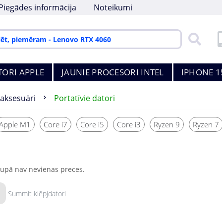
Piegādes informācija
Noteikumi
TORI APPLE
JAUNIE PROCESORI INTEL
IPHONE 1
 aksesuāri
Portatīvie datori
Apple M1
Core i7
Core i5
Core i3
Ryzen 9
Ryzen 7
rupā nav nevienas preces.
Summit klēpjdatori