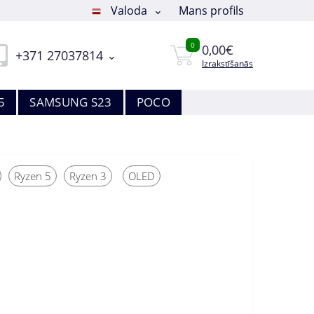
Valoda
Mans profils
0
0,00€
+371 27037814
Izrakstīšanās
5
SAMSUNG S23
POCO
Ryzen 5
Ryzen 3
OLED