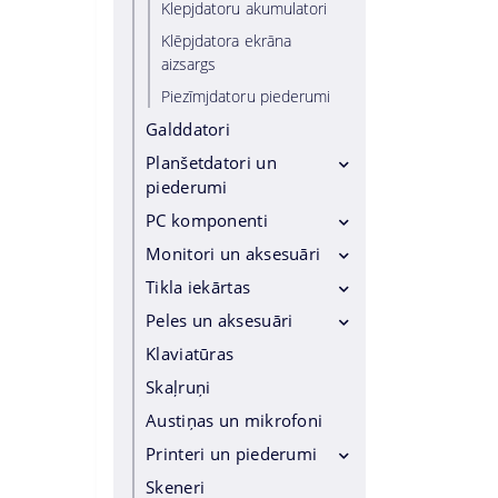
Klepjdatoru akumulatori
Viedtālruņu lādētāji
Klēpjdatora ekrāna
Viedtālruņu turētāji
aizsargs
Pašbildes Sticks
Piezīmjdatoru piederumi
Hands free
Galddatori
Ekrāna aizsargs
Planšetdatori un
Power bankas
piederumi
Cits viedtālruņiem
PC komponenti
Planšetdatori
Somas un maciņi tabletēm
Monitori un aksesuāri
Procesors
Planšetdatoru piederumi
Dzesēšana
Tikla iekārtas
Monitori
Planšetdatori zīmēšanai
Pamatplates
Digitālās zīmes
Peles un aksesuāri
Maršrutētāji
Operatīvā Atmiņa
Izkārtņu piederumi
Адаптеры и модули
Klaviatūras
Peles
Videokartes
Montāžas risinājumi
Slēdži
Peļu paliktņi
Skaļruņi
Cietais disks SSD
Piekļuves punkti
Austiņas un mikrofoni
Cietais drive SATA
Elektrolīnijas
Printeri un piederumi
Korpusi
Antenas
Skeneri
Printeri