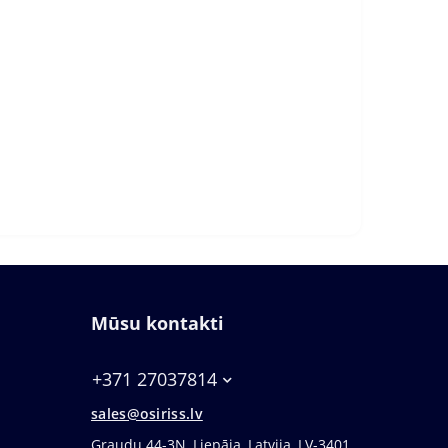
Mūsu kontakti
+371 27037814
sales@osiriss.lv
Graudu 44-3N, Liepāja, Latvija, LV-3401