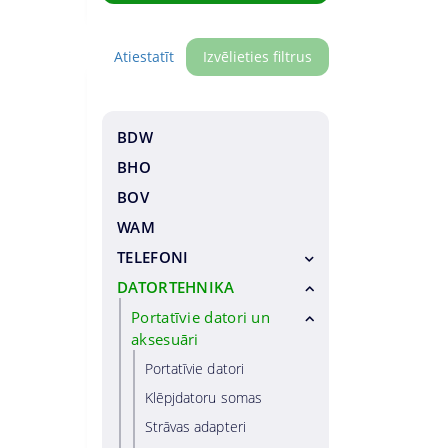
Atiestatīt
Izvēlieties filtrus
BDW
BHO
BOV
WAM
TELEFONI
DATORTEHNIKA
Viedtālruņi
Īpaši tālruņi
Portatīvie datori un
aksesuāri
Dzīvojamo telefonu
tālruņi
Portatīvie datori
Klēpjdatoru somas
Viedtālruņu piederumi
Strāvas adapteri
Viedtālruņu maciņi