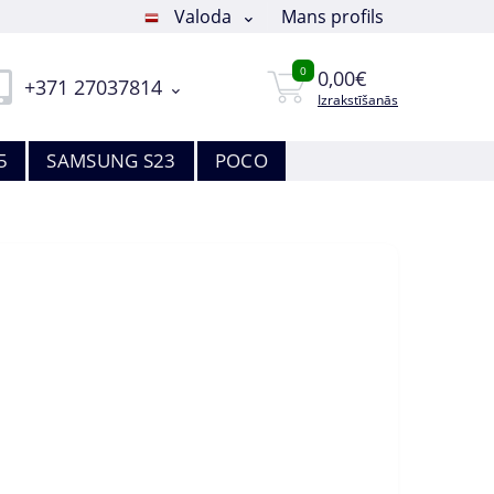
Valoda
Mans profils
0
0,00€
+371 27037814
Izrakstīšanās
5
SAMSUNG S23
POCO