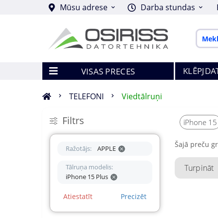
Mūsu adrese
Darba stundas
KLĒPJDA
VISAS PRECES
TELEFONI
Viedtālruņi
Filtrs
iPhone 15
Šajā preču g
Ražotājs:
APPLE
Tālruņa modelis:
Turpināt
iPhone 15 Plus
Atiestatīt
Precizēt