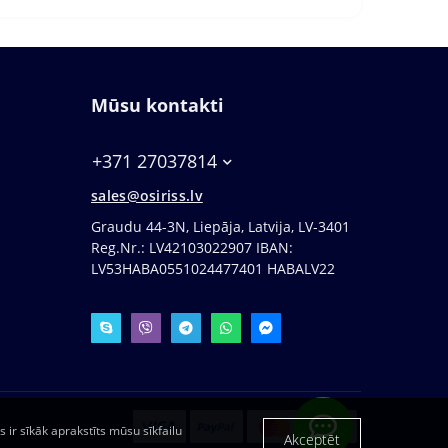
Mūsu kontakti
+371 27037814
sales@osiriss.lv
Graudu 44-3N, Liepāja, Latvija, LV-3401
Reg.Nr.: LV42103022907 IBAN:
LV53HABA0551024477401 HABALV22
s ir sīkāk aprakstīts mūsu sīkfailu
Akceptēt