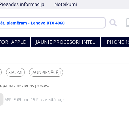
Piegādes informācija
Noteikumi
TORI APPLE
JAUNIE PROCESORI INTEL
IPHONE 1
XIAOMI
JAUNPIENĀCĒJI
rupā nav nevienas preces.
APPLE iPhone 15 Plus viedtālruņis