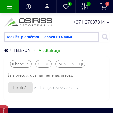
0
0
0
+371 27037814
TELEFONI
Viedtālruņi
iPhone 15
XIAOMI
JAUNPIENĀCĒJI
Šajā preču grupā nav nevienas preces.
Turpināt
Viedtālruņis GALAXY A37 5G
Filtrs