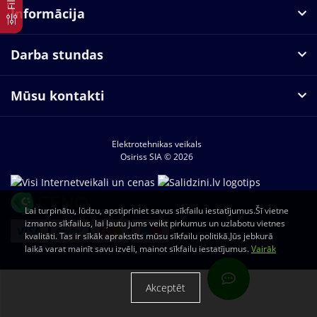
Informācija
Darba stundas
Mūsu kontakti
Elektrotehnikas veikals
Osiriss SIA © 2026
Lai turpinātu, lūdzu, apstipriniet savus sīkfailu iestatījumus.Šī vietne
izmanto sīkfailus, lai ļautu jums veikt pirkumus un uzlabotu vietnes
kvalitāti. Tas ir sīkāk aprakstīts mūsu sīkfailu politikā.Jūs jebkurā
laikā varat mainīt savu izvēli, mainot sīkfailu iestatījumus.
Vairāk
Akceptēt