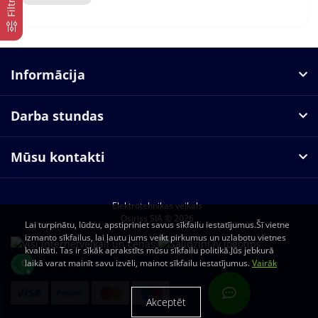
Filtrs
Informācija
Darba stundas
Mūsu kontakti
Elektrotehnikas veikals
Osiriss SIA © 2026
Lai turpinātu, lūdzu, apstipriniet savus sīkfailu iestatījumus.Šī vietne
izmanto sīkfailus, lai ļautu jums veikt pirkumus un uzlabotu vietnes
kvalitāti. Tas ir sīkāk aprakstīts mūsu sīkfailu politikā.Jūs jebkurā
laikā varat mainīt savu izvēli, mainot sīkfailu iestatījumus.
Vairāk
Akceptēt