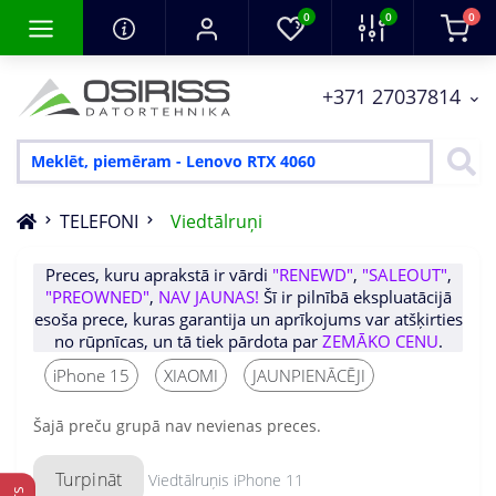
0
0
0
+371 27037814
TELEFONI
Viedtālruņi
Preces, kuru aprakstā ir vārdi
"RENEWD"
,
"SALEOUT"
,
"PREOWNED"
,
NAV JAUNAS!
Šī ir pilnībā ekspluatācijā
esoša prece, kuras garantija un aprīkojums var atšķirties
no rūpnīcas, un tā tiek pārdota par
ZEMĀKO CENU
.
iPhone 15
XIAOMI
JAUNPIENĀCĒJI
Šajā preču grupā nav nevienas preces.
Turpināt
Viedtālruņis iPhone 11