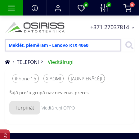
0
0
0
+371 27037814
TELEFONI
Viedtālruņi
iPhone 15
XIAOMI
JAUNPIENĀCĒJI
Šajā preču grupā nav nevienas preces.
Turpināt
Viedtālruņi OPPO
Filtrs