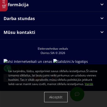
Informācija
Darba stundas
Mūsu kontakti
Elektrotehnikas veikals
Osiriss SIA © 2026
Lai turpinātu, lūdzu, apstipriniet savus sīkfailu iestatījumus.Šī vietne
izmanto sīkfailus, lai ļautu jums veikt pirkumus un uzlabotu vietnes
kvalitāti. Tas ir sīkāk aprakstīts mūsu sīkfailu politikā.Jūs jebkurā
laikā varat mainīt savu izvēli, mainot sīkfailu iestatījumus.
Vairāk
Akceptēt