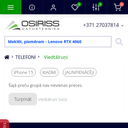
0
0
0
+371 27037814
TELEFONI
Viedtālruņi
iPhone 15
XIAOMI
JAUNPIENĀCĒJI
Šajā preču grupā nav nevienas preces.
Turpināt
Viedtālruņi Sony
Filtrs