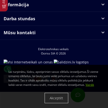
Informācija
Darba stundas
Mūsu kontakti
Elektrotehnikas veikals
Osiriss SIA © 2026
Lai turpinātu, lūdzu, apstipriniet savus sīkfailu iestatījumus.Šī vietne
izmanto sīkfailus, lai ļautu jums veikt pirkumus un uzlabotu vietnes
kvalitāti. Tas ir sīkāk aprakstīts mūsu sīkfailu politikā.Jūs jebkurā
laikā varat mainīt savu izvēli, mainot sīkfailu iestatījumus.
Vairāk
Akceptēt