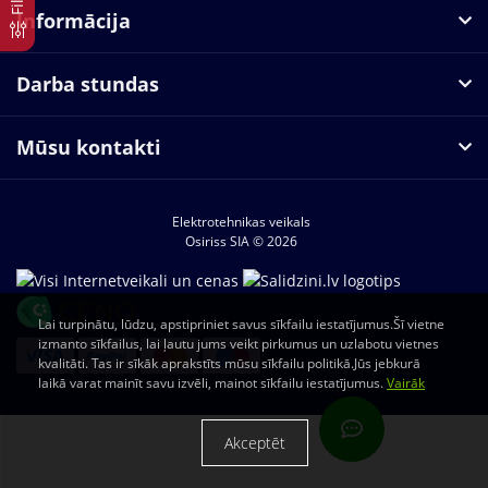
Informācija
Darba stundas
Mūsu kontakti
Elektrotehnikas veikals
Osiriss SIA © 2026
Lai turpinātu, lūdzu, apstipriniet savus sīkfailu iestatījumus.Šī vietne
izmanto sīkfailus, lai ļautu jums veikt pirkumus un uzlabotu vietnes
kvalitāti. Tas ir sīkāk aprakstīts mūsu sīkfailu politikā.Jūs jebkurā
laikā varat mainīt savu izvēli, mainot sīkfailu iestatījumus.
Vairāk
Akceptēt