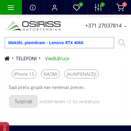
0
0
0
+371 27037814
TELEFONI
Viedtālruņi
iPhone 15
XIAOMI
JAUNPIENĀCĒJI
Šajā preču grupā nav nevienas preces.
Turpināt
XIAOMI Redmi 12 5G viedtālruņis
Filtrs