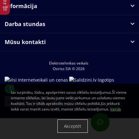
Informācija
Darba stundas
Mūsu kontakti
Elektrotehnikas veikals
Osiriss SIA © 2026
Lai turpinātu, lūdzu, apstipriniet savus sīkfailu iestatījumus.Šī vietne
izmanto sīkfailus, lai ļautu jums veikt pirkumus un uzlabotu vietnes
kvalitāti. Tas ir sīkāk aprakstīts mūsu sīkfailu politikā.Jūs jebkurā
laikā varat mainīt savu izvēli, mainot sīkfailu iestatījumus.
Vairāk
Akceptēt