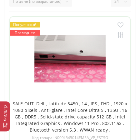
Популярный
Последнее
SALE OUT. Dell , Latitude 5450 , 14 , IPS , FHD , 1920 x
Фильтр
1080 pixels , Anti-glare , Intel Core Ultra 5 , 135U , 16
GB , DDR5 , Solid-state drive capacity 512 GB , Intel
Integrated Graphics , Windows 11 Pro , 802.11ax ,
Bluetooth version 5.3 , WWAN ready ,
Код товара: N009L545014EMEA_VP_ESTSO