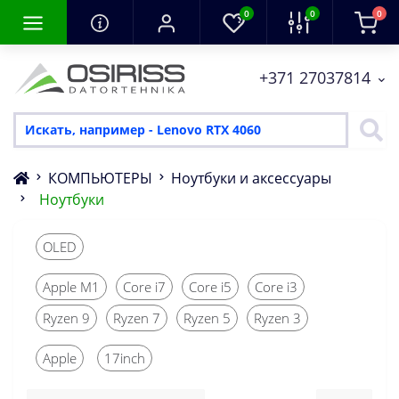
0
0
0
+371 27037814
КОМПЬЮТЕРЫ
Ноутбуки и аксессуары
Ноутбуки
OLED
Apple M1
Core i7
Core i5
Core i3
Ryzen 9
Ryzen 7
Ryzen 5
Ryzen 3
Apple
17inch