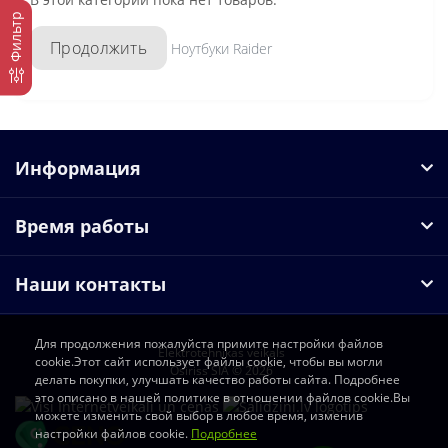
Фильтр
Продолжить
Ноутбуки Raider
Информация
Время работы
Наши контакты
Для продолжения пожалуйста примите настройки файлов
Elektrotehnikas veikals
cookie.Этот сайт использует файлы cookie, чтобы вы могли
Osiriss SIA © 2026
делать покупки, улучшать качество работы сайта. Подробнее
это описано в нашей политике в отношении файлов cookie.Вы
можете изменить свой выбор в любое время, изменив
настройки файлов cookie.
Подробнее