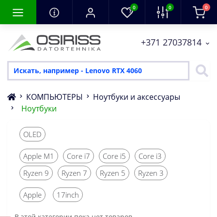
0
0
0
+371 27037814
КОМПЬЮТЕРЫ
Ноутбуки и аксессуары
Ноутбуки
OLED
Apple M1
Core i7
Core i5
Core i3
Ryzen 9
Ryzen 7
Ryzen 5
Ryzen 3
Apple
17inch
В этой категории пока нет товаров.