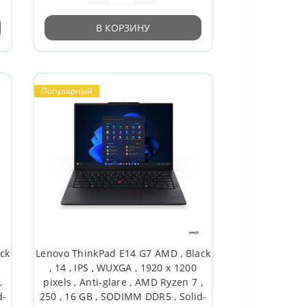
В КОРЗИНУ
Популярный
ck
Lenovo ThinkPad E14 G7 AMD , Black
, 14 , IPS , WUXGA , 1920 x 1200
,
pixels , Anti-glare , AMD Ryzen 7 ,
d-
250 , 16 GB , SODIMM DDR5 , Solid-