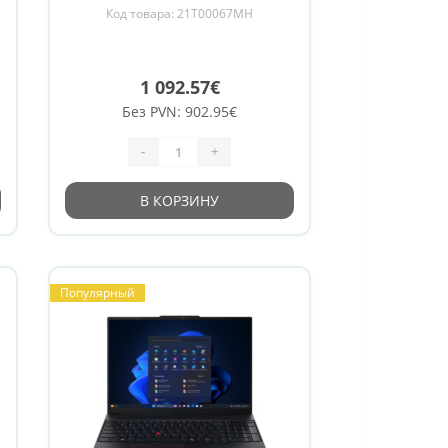
D
state drive capacity 512 GB , AMD
Код товара: 21T00067MH
 11
Radeon 780M Graphics , Windows 11
5.3
Pro , 802.11ax , Bluetooth version 5.3
, Keyboard
1 092.57€
Без PVN: 902.95€
-
+
В КОРЗИНУ
Популярный