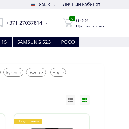
Язык
Личный кабинет
0
0.00€
+371 27037814
Оформить заказ
 15
SAMSUNG S23
POCO
Ryzen 5
Ryzen 3
Apple
Популярный