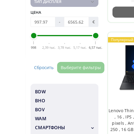
ТИП ДИСПЛЕЯ
ЦЕНА
-
€
Популярный
998
2,39 тыс.
3,78 тыс.
5,17 тыс.
6,57 тыс.
Сбросить
Выберите фильтры
BDW
BHO
BOV
Lenovo Thin
, 16 , IP
WAM
pixels , An
СМАРТФОНЫ
250 , 16 GB