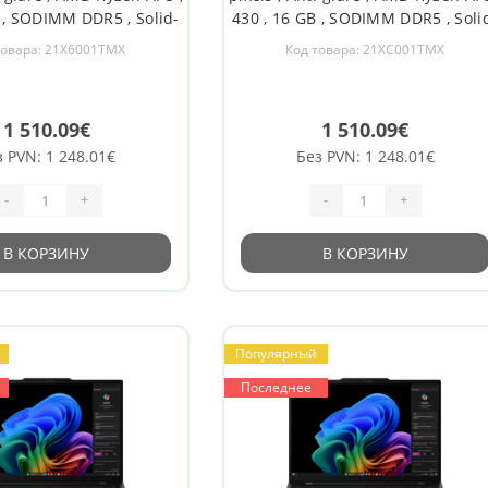
 , SODIMM DDR5 , Solid-
430 , 16 GB , SODIMM DDR5 , Soli
e capacity 512 GB , AMD
state drive capacity 512 GB , AM
товара: 21X6001TMX
Код товара: 21XC001TMX
 Graphics , Windows 11
Radeon 840M Graphics , Windows
be , Bluetooth version 5.4
Pro , 802.11be , Bluetooth version 
, Keybo
, 4G up
1 510.09€
1 510.09€
з PVN: 1 248.01€
Без PVN: 1 248.01€
-
+
-
+
В КОРЗИНУ
В КОРЗИНУ
Популярный
Последнее