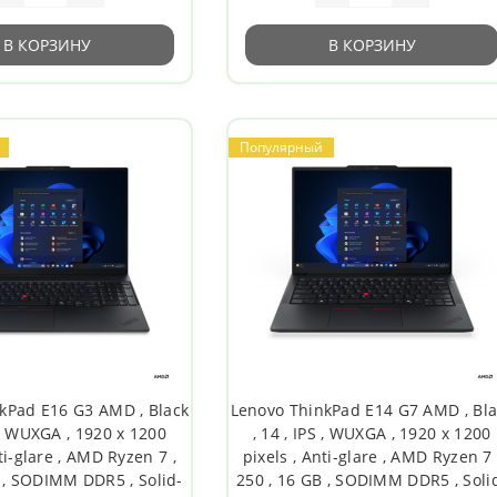
В КОРЗИНУ
В КОРЗИНУ
Популярный
kPad E16 G3 AMD , Black
Lenovo ThinkPad E14 G7 AMD , Bla
S , WUXGA , 1920 x 1200
, 14 , IPS , WUXGA , 1920 x 1200
ti-glare , AMD Ryzen 7 ,
pixels , Anti-glare , AMD Ryzen 7 
 , SODIMM DDR5 , Solid-
250 , 16 GB , SODIMM DDR5 , Soli