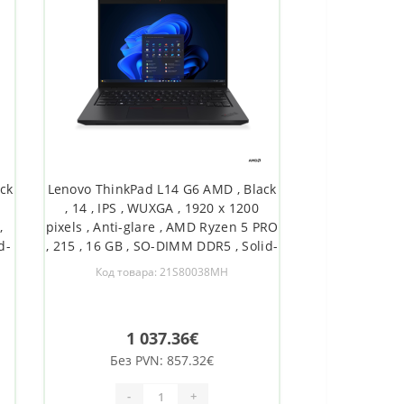
ck
Lenovo ThinkPad L14 G6 AMD , Black
, 14 , IPS , WUXGA , 1920 x 1200
,
pixels , Anti-glare , AMD Ryzen 5 PRO
d-
, 215 , 16 GB , SO-DIMM DDR5 , Solid-
D
state drive capacity 512 GB , AMD
Код товара: 21S80038MH
 11
Radeon 740M Graphics , Windows 11
5.3
Pro , 802.11be , Bluetooth version 5.4
, LTE
1 037.36€
Без PVN: 857.32€
-
+