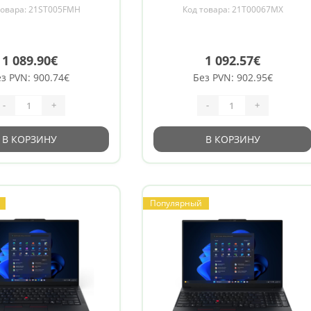
e capacity 512 GB , AMD
state drive capacity 512 GB , AM
товара: 21ST005FMH
Код товара: 21T00067MX
 Graphics , Windows 11
Radeon 780M Graphics , Windows
ax , Bluetooth version 5.3
Pro , 802.11ax , Bluetooth version 
, Keyboard
, Keyboard
1 089.90€
1 092.57€
з PVN: 900.74€
Без PVN: 902.95€
-
+
-
+
В КОРЗИНУ
В КОРЗИНУ
Популярный