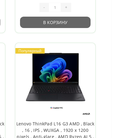
-
+
В КОРЗИНУ
Популярный
ck
Lenovo ThinkPad L16 G3 AMD , Black
, 16 , IPS , WUXGA , 1920 x 1200
 ,
pixels , Anti-glare , AMD Ryzen AI 5 ,