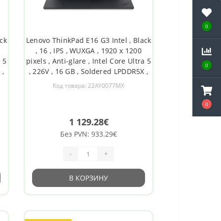
0
ck
Lenovo ThinkPad E16 G3 Intel , Black
, 16 , IPS , WUXGA , 1920 x 1200
a 5
pixels , Anti-glare , Intel Core Ultra 5
0
 ,
, 226V , 16 GB , Soldered LPDDR5X ,
,
Solid-state drive capacity 512 GB ,
Код товара: 22AY0077MX
s
Intel Arc Graphics 130V , Windows
on
11 Pro , 802.11ax , Bluetooth version
0
1 129.28€
Без PVN: 933.29€
-
+
В КОРЗИНУ