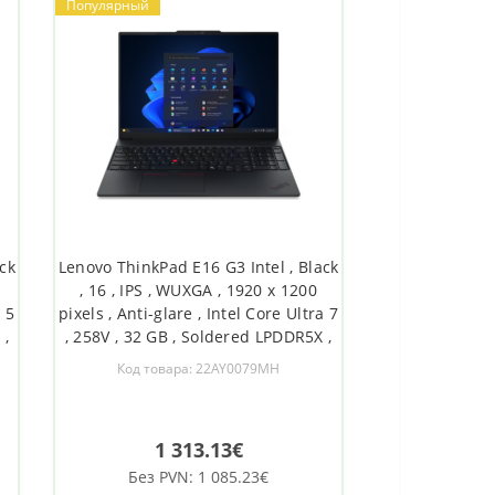
Популярный
ck
Lenovo ThinkPad E16 G3 Intel , Black
, 16 , IPS , WUXGA , 1920 x 1200
a 5
pixels , Anti-glare , Intel Core Ultra 7
 ,
, 258V , 32 GB , Soldered LPDDR5X ,
,
Solid-state drive capacity 512 GB ,
Код товара: 22AY0079MH
s
Intel Arc Graphics 140V , Windows
on
11 Pro , 802.11ax , Bluetooth version
1 313.13€
Без PVN: 1 085.23€