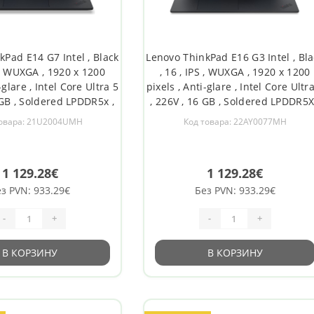
kPad E14 G7 Intel , Black
Lenovo ThinkPad E16 G3 Intel , Bla
S , WUXGA , 1920 x 1200
, 16 , IPS , WUXGA , 1920 x 1200
-glare , Intel Core Ultra 5
pixels , Anti-glare , Intel Core Ultr
 GB , Soldered LPDDR5x ,
, 226V , 16 GB , Soldered LPDDR5X
 drive capacity 512 GB ,
Solid-state drive capacity 512 GB 
товара: 21U2004UMH
Код товара: 22AY0077MH
Graphics 130V , Windows
Intel Arc Graphics 130V , Window
.11ax , Bluetooth version
11 Pro , 802.11ax , Bluetooth versi
1 129.28€
1 129.28€
з PVN: 933.29€
Без PVN: 933.29€
-
+
-
+
В КОРЗИНУ
В КОРЗИНУ