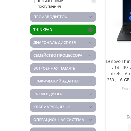
Только новые
3
поступления
ПРОИЗВОДИТЕЛЬ
THINKPAD
ДИАГОНАЛЬ ДИСПЛЕЯ
СЕМЕЙСТВО ПРОЦЕССОРА
Lenovo Thin
, 14 , IP
ВСТРОЕННАЯ ПАМЯТЬ
pixels , An
230 , 16 GB
ГРАФИЧЕСКИЙ АДАПТЕР
state driv
Код 
Radeon 760M
РАЗМЕР ДИСКА
Pro , 802.11
КЛАВИАТУРА, ЯЗЫК
Бе
ОПЕРАЦИОННАЯ СИСТЕМА