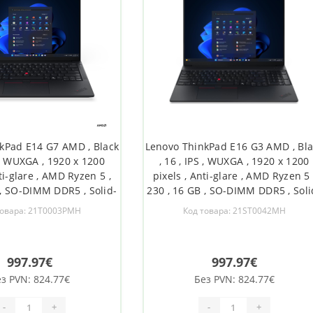
kPad E14 G7 AMD , Black
Lenovo ThinkPad E16 G3 AMD , Bla
S , WUXGA , 1920 x 1200
, 16 , IPS , WUXGA , 1920 x 1200
ti-glare , AMD Ryzen 5 ,
pixels , Anti-glare , AMD Ryzen 5 
 , SO-DIMM DDR5 , Solid-
230 , 16 GB , SO-DIMM DDR5 , Soli
e capacity 512 GB , AMD
state drive capacity 512 GB , AM
товара: 21T0003PMH
Код товара: 21ST0042MH
 Graphics , Windows 11
Radeon 760M Graphics , Windows
ax , Bluetooth version 5.3
Pro , 802.11ax , Bluetooth version 
, Keyboar
, Keyboar
997.97€
997.97€
з PVN: 824.77€
Без PVN: 824.77€
-
+
-
+