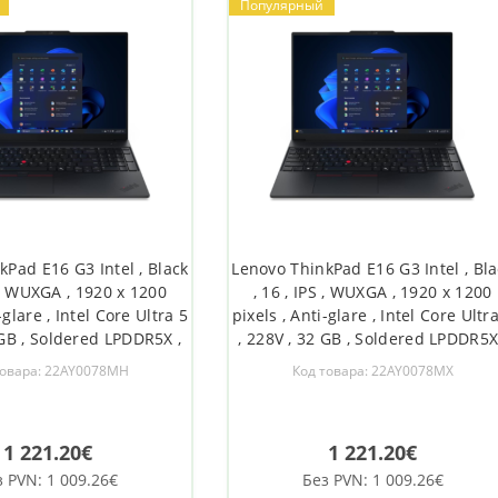
Популярный
kPad E16 G3 Intel , Black
Lenovo ThinkPad E16 G3 Intel , Bla
S , WUXGA , 1920 x 1200
, 16 , IPS , WUXGA , 1920 x 1200
-glare , Intel Core Ultra 5
pixels , Anti-glare , Intel Core Ultr
 GB , Soldered LPDDR5X ,
, 228V , 32 GB , Soldered LPDDR5X
 drive capacity 512 GB ,
Solid-state drive capacity 512 GB 
товара: 22AY0078MH
Код товара: 22AY0078MX
Graphics 130V , Windows
Intel Arc Graphics 130V , Window
.11ax , Bluetooth version
11 Pro , 802.11ax , Bluetooth versi
1 221.20€
1 221.20€
з PVN: 1 009.26€
Без PVN: 1 009.26€