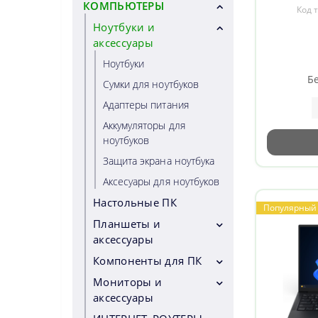
state driv
КОМПЬЮТЕРЫ
Смартфоны
Код 
Radeon 780M
Специальные
Ноутбуки и
Pro , 802.11
телефоны
аксессуары
Фиксированные
Ноутбуки
Бе
телефоны
Сумки для ноутбуков
Аксессуары для
Адаптеры питания
смартфонов
Аккумуляторы для
Чехлы для смартфонов
ноутбуков
Зарядки для смартфонов
Защита экрана ноутбука
Держатели для
Аксесуары для ноутбуков
смартфонов
Настольные ПК
Популярный
Селфи-палки
Планшеты и
Hands free
аксессуары
Защита для экрана
Компоненты для ПК
Планшеты
Повербанк
Сумки и чехлы для
Мониторы и
Процессор
планшетов
Другое для смартфонов
аксессуары
Охлаждение
Аксессуары для