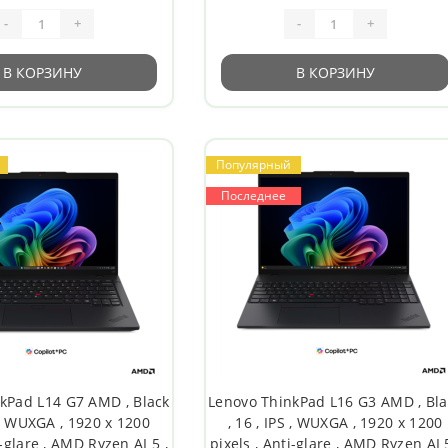
-
+
-
+
В КОРЗИНУ
В КОРЗИНУ
Популярный
Последнее
kPad L14 G7 AMD , Black
Lenovo ThinkPad L16 G3 AMD , Bla
S , WUXGA , 1920 x 1200
, 16 , IPS , WUXGA , 1920 x 1200
i-glare , AMD Ryzen AI 5 ,
pixels , Anti-glare , AMD Ryzen AI 5