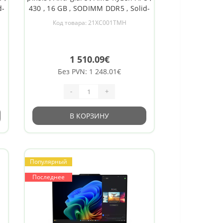
d-
430 , 16 GB , SODIMM DDR5 , Solid-
D
state drive capacity 512 GB , AMD
Код товара: 21XC001TMH
 11
Radeon 840M Graphics , Windows 11
5.4
Pro , 802.11be , Bluetooth version 5.4
, Keybo
1 510.09€
Без PVN: 1 248.01€
-
+
В КОРЗИНУ
Популярный
Последнее